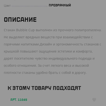
Цвет
ПРОЗРАЧНЫЙ
ОПИСАНИЕ
Стакан Bubble Cup выполнен из прочного полипропилена.
Не выделяет вредных веществ при взаимодействии с
горячими напитками.Дизайн и эргономичность стаканов с
крышкой повышают ощущение эстетики и комфорта,
дарят посетителю чувство индивидуального подхода и
особого отношения. За счет легкого веса и высокой
плотности стаканы удобно брать с собой в дорогу.
К ЭТОМУ ТОВАРУ ПОДХОДЯТ
АРТ. 11045