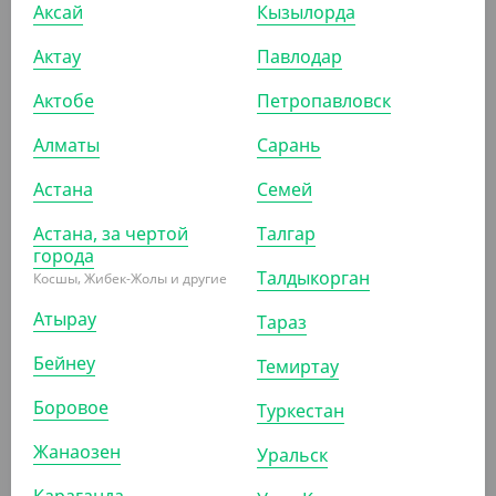
Аксай
Кызылорда
Актау
Павлодар
Актобе
Петропавловск
ПОХОЖИЕ ТОВАРЫ
Алматы
Сарань
АРТ. 11011
Астана
Семей
Астана, за чертой
Талгар
города
Талдыкорган
Косшы, Жибек-Жолы и другие
Атырау
Тараз
690
₸
Бейнеу
Темиртау
(6.90
₸
/ШТ)
Боровое
Стакан пластиковый, белый, 200 мл
Туркестан
Жанаозен
Уральск
УП (100)
КОР (4000)