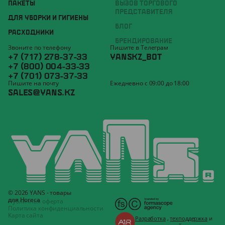
ПАКЕТЫ
ВЫЗОВ ТОРГОВОГО
ПРЕДСТАВИТЕЛЯ
ДЛЯ УБОРКИ И ГИГИЕНЫ
БЛОГ
РАСХОДНИКИ
БРЕНДИРОВАНИЕ
Звоните по телефону
Пишите в Телеграм
+7 (717) 278-37-33
YANSKZ_BOT
+7 (800) 004-33-33
+7 (701) 073-37-33
Пишите на почту
Ежедневно с 09:00 до 18:00
SALES@YANS.KZ
© 2026 YANS - товары
для Horeca
Публичная оферта
Политика конфиденциальности
Карта сайта
Разработка
,
техподдержка
и