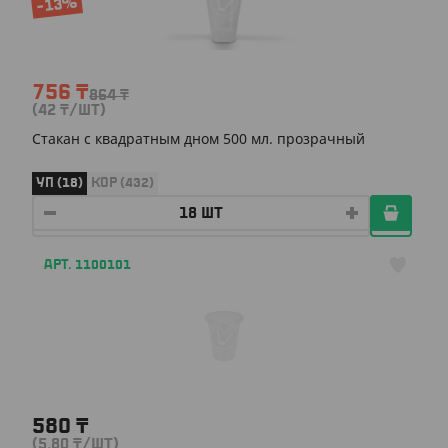
-13%
756
₸
864
₸
(42
₸
/ШТ)
Стакан c квадратным дном 500 мл. прозрачный
УП (18)
КОР (432)
АРТ. 1100101
580
₸
(5.80
₸
/ШТ)