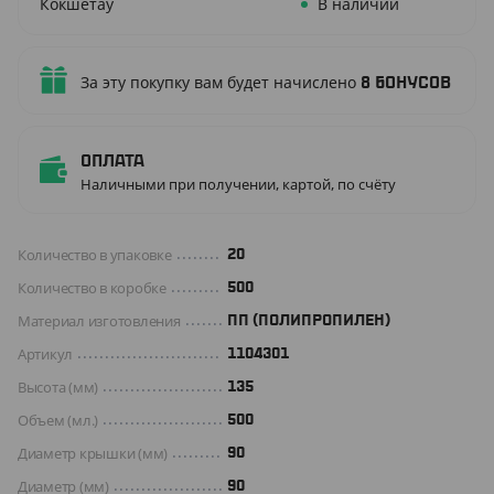
Кокшетау
В наличии
За эту покупку вам будет начислено
8
бонусов
Оплата
Наличными при получении, картой, по счёту
Количество в упаковке
20
Количество в коробке
500
Материал изготовления
ПП (ПОЛИПРОПИЛЕН)
Артикул
1104301
Высота (мм)
135
Объем (мл.)
500
Диаметр крышки (мм)
90
Диаметр (мм)
90