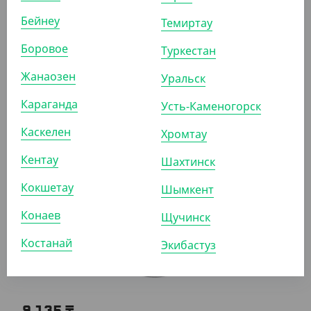
Бейнеу
Темиртау
Боровое
Туркестан
16 770
₸
Жанаозен
Уральск
(223.60
₸
/ШТ)
Форма алюминиевая "Кастрюля" с крышкой Y252,
Караганда
Усть-Каменогорск
2300 мл, 252*160*98 мм, Lamina
Каскелен
Хромтау
УП (75)
КОР (150)
Кентау
Шахтинск
Кокшетау
Шымкент
АРТ. 291102
Конаев
Щучинск
Костанай
Экибастуз