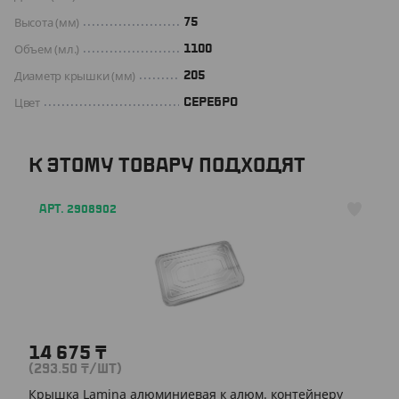
Высота (мм)
75
Объем (мл.)
1100
Диаметр крышки (мм)
205
Цвет
СЕРЕБРО
К ЭТОМУ ТОВАРУ ПОДХОДЯТ
АРТ. 2908902
14 675
₸
(293.50
₸
/ШТ)
Крышка Lamina алюминиевая к алюм. контейнеру