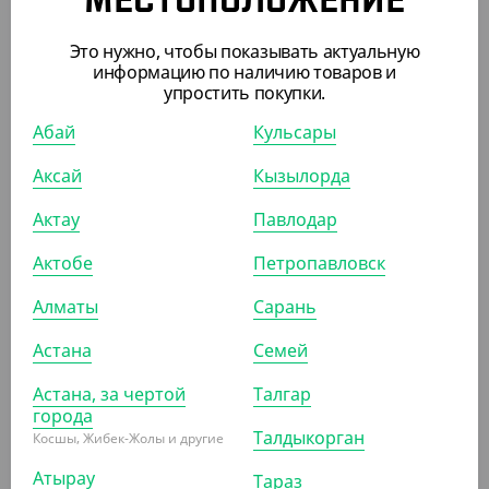
МЕСТОПОЛОЖЕНИЕ
Это нужно, чтобы показывать актуальную
информацию по наличию товаров и
упростить покупки.
26 935
₸
Абай
Кульсары
(538.70
₸
/ШТ)
Алюм. контейнер Lamina C525-D2 526*327*80 мм.,9700
Аксай
Кызылорда
мл.
Актау
Павлодар
КОР (50)
Актобе
Петропавловск
Алматы
Сарань
Астана
Семей
ПОХОЖИЕ ТОВАРЫ
Астана, за чертой
Талгар
города
АРТ. 291092
Талдыкорган
Косшы, Жибек-Жолы и другие
Атырау
Тараз