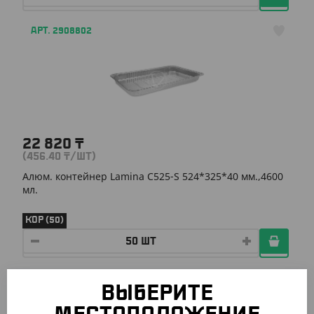
АРТ. 2908802
22 820
₸
(456.40
₸
/ШТ)
Алюм. контейнер Lamina C525-S 524*325*40 мм.,4600
мл.
КОР (50)
АРТ. 2908803
ВЫБЕРИТЕ