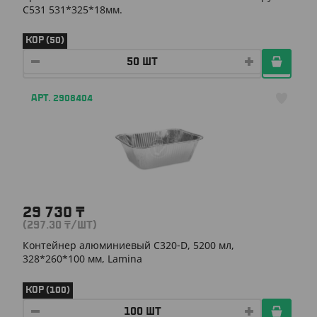
С531 531*325*18мм.
КОР (50)
АРТ. 2908404
29 730
₸
(297.30
₸
/ШТ)
Контейнер алюминиевый С320-D, 5200 мл,
328*260*100 мм, Lamina
КОР (100)