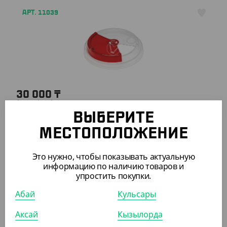
АРТ. 11039
30 000
₸
(50
₸
/ШТ)
ВЫБЕРИТЕ
Крышка плоская типа B, прозрачная, с красной
заглушкой, d 90 мм
МЕСТОПОЛОЖЕНИЕ
КОР (600)
Это нужно, чтобы показывать актуальную
информацию по наличию товаров и
упростить покупки.
Абай
Кульсары
ПОХОЖИЕ ТОВАРЫ
Аксай
Кызылорда