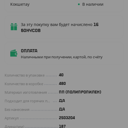
Кокшетау
В наличии
За эту покупку вам будет начислено
16
бонусов
Оплата
Наличными при получении, картой, по счёту
Количество в упаковке
40
Количество в коробке
480
Материал изготовления
ПП (ПОЛИПРОПИЛЕН)
Подходит для горячих продуктов
ДА
Без нанесения
ДА
Артикул
2503204
Длина (мм)
187