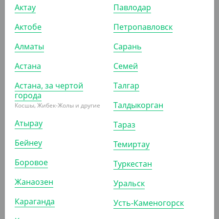
Актау
Павлодар
АРТ. 25038
Актобе
Петропавловск
Алматы
Сарань
Астана
Семей
16 963.20
₸
Астана, за чертой
Талгар
(37.20
₸
/ШТ)
города
Талдыкорган
Косшы, Жибек-Жолы и другие
Контейнер под запайку с делением 50/50, черный,
187*137*37 мм, 600 мл
Атырау
Тараз
КОР (456)
Бейнеу
Темиртау
Боровое
Туркестан
АРТ. 2503206
Жанаозен
Уральск
Караганда
Усть-Каменогорск