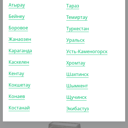
Атырау
Тараз
АРТ. 2108713
Бейнеу
Темиртау
Боровое
Туркестан
-9%
Жанаозен
Уральск
Караганда
Усть-Каменогорск
1 915.20
₸
2 100
₸
(22.80
₸
/ШТ)
Каскелен
Хромтау
Контейнер овальный для салатов РКС-250,
прозрачный
Кентау
Шахтинск
Кокшетау
Шымкент
УП (84)
КОР (588)
Конаев
Щучинск
Костанай
Экибастуз
АРТ. 21082061