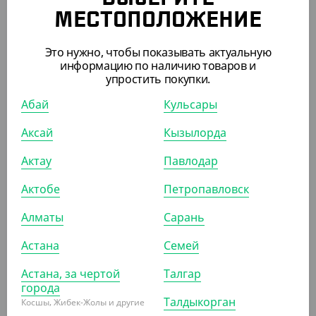
МЕСТОПОЛОЖЕНИЕ
АРТ. 21082061
Это нужно, чтобы показывать актуальную
информацию по наличию товаров и
упростить покупки.
Абай
Кульсары
Аксай
Кызылорда
6 285
₸
(41.90
₸
/ШТ)
Актау
Павлодар
Контейнер РК-19, 400 мл, с высокой крышкой,
Актобе
Петропавловск
прозрачный
Алматы
Сарань
УП (150)
КОР (900)
Астана
Семей
Астана, за чертой
Талгар
города
ПОХОЖИЕ ТОВАРЫ
Талдыкорган
Косшы, Жибек-Жолы и другие