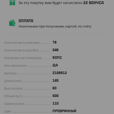
За эту покупку вам будет начислено
22
бонуса
Оплата
Наличными при получении, картой, по счёту
Количество в упаковке
78
Количество в коробке
546
Материал изготовления
БОПС
Без нанесения
ДА
Артикул
2108913
Длина (мм)
145
Высота (мм)
60
Объем (мл.)
500
Ширина (мм)
110
Цвет
ПРОЗРАЧНЫЙ