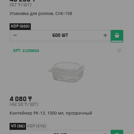
(67
₸
/ШТ)
Упаковка для роллов, СпК-158
КОР (600)
АРТ. 2109803
4 080
₸
(42.50
₸
/ШТ)
Контейнер РК-13, 1000 мл, прозрачный
УП (96)
КОР (576)