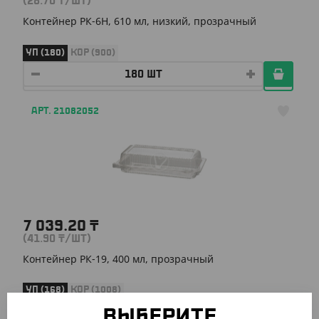
(28.70
₸
/ШТ)
Контейнер РК-6Н, 610 мл, низкий, прозрачный
УП (180)
КОР (900)
АРТ. 21082052
7 039.20
₸
(41.90
₸
/ШТ)
Контейнер РК-19, 400 мл, прозрачный
УП (168)
КОР (1008)
ВЫБЕРИТЕ