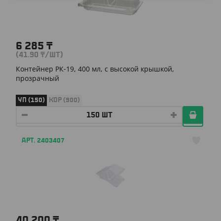
6 285
₸
(41.90
₸
/ШТ)
Контейнер РК-19, 400 мл, с высокой крышкой,
прозрачный
УП (150)
КОР (900)
АРТ. 2403407
40 200
₸