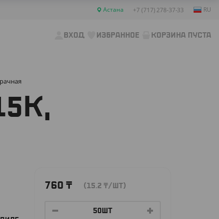
Астана
RU
+7 (717) 278-37-33
ВХОД
ИЗБРАННОЕ
КОРЗИНА ПУСТА
зрачная
15К,
760
₸
(15.2
₸
/ШТ)