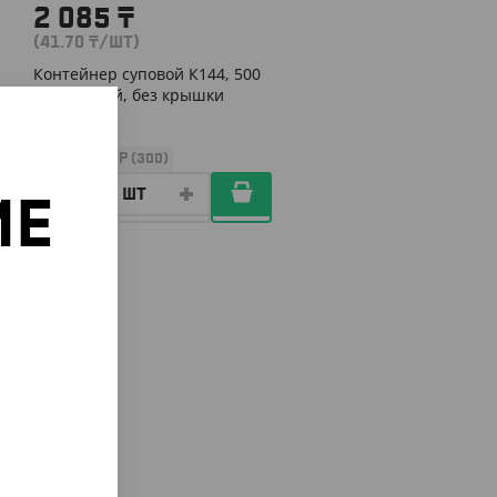
2 085
₸
(41.70
₸
/ШТ)
Контейнер суповой К144, 500
мл, черный, без крышки
УП (50)
КОР (300)
ИЕ
о