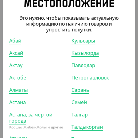
МЕСТОПОЛОЖЕНИЕ
Это нужно, чтобы показывать актуальную
информацию по наличию товаров и
АРТ. 3703303
упростить покупки.
Абай
Кульсары
-4%
Аксай
Кызылорда
Актау
Павлодар
480
₸
500
₸
Актобе
Петропавловск
(4.80
₸
/ШТ)
Пакет для приборов с плоским дном, 80*220 мм, крафт
Алматы
Сарань
Астана
Семей
УП (100)
КОР (2000)
Астана, за чертой
Талгар
города
Талдыкорган
Косшы, Жибек-Жолы и другие
ПОХОЖИЕ ТОВАРЫ