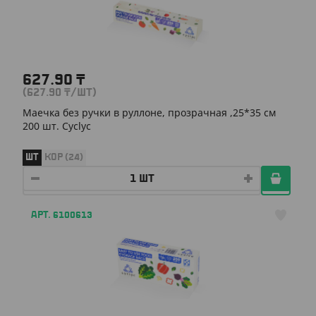
627.90
₸
(627.90
₸
/ШТ)
Маечка без ручки в руллоне, прозрачная ,25*35 см
200 шт. Cyclyc
ШТ
КОР (24)
АРТ. 6100613