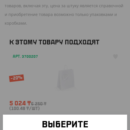
товаров, включая эту, цена за штуку является справочной
и приобретение товара возможно только упаковками и
коробками.
К ЭТОМУ ТОВАРУ ПОДХОДЯТ
АРТ. 3700207
-20%
5 024
₸
6 250
₸
(100.48
₸
/ШТ)
Пакет с кручеными ручками, белый, 320*200*370 мм
ВЫБЕРИТЕ
УП (50)
КОР (200)