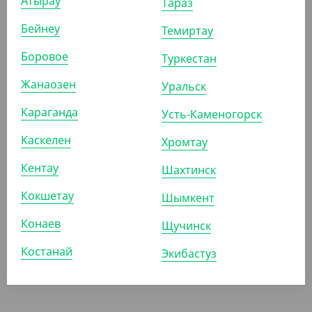
Атырау
Тараз
Бейнеу
Темиртау
АРТ. 6100612
Боровое
Туркестан
Жанаозен
Уральск
Караганда
Усть-Каменогорск
Каскелен
Хромтау
679.40
₸
(679.40
₸
/ШТ)
Кентау
Шахтинск
Маечка без ручки в руллоне, прозрачная ,16,5*22,5 см
250 шт. Cyclyc
Кокшетау
Шымкент
Конаев
ШТ
Щучинск
Костанай
Экибастуз
АРТ. 6100614