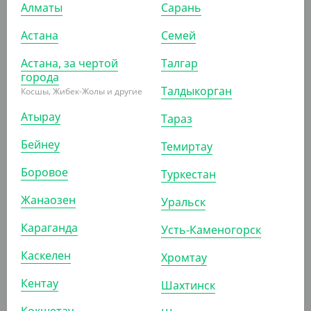
Алматы
Сарань
Астана
Семей
Астана, за чертой
Талгар
города
2 100
₸
Талдыкорган
Косшы, Жибек-Жолы и другие
(10.50
₸
/ШТ)
Пакет вакуумный 110*160 мм, прозрачный, 65 мкм,
Атырау
Тараз
Lamina
Бейнеу
Темиртау
УП (200)
КОР (4800)
Боровое
Туркестан
Жанаозен
Уральск
АРТ. 6300704
Караганда
Усть-Каменогорск
Каскелен
Хромтау
Кентау
Шахтинск