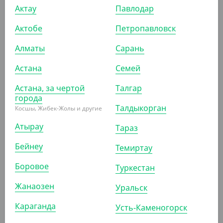
АРТ. 331102
АРТ. 331103
Актау
Павлодар
Актобе
Петропавловск
-20%
Алматы
Сарань
Астана
Семей
912
₸
1 110
₸
1 140
₸
Астана, за чертой
Талгар
(15.20
₸
/ШТ)
(22.20
₸
/ШТ)
города
Стакан для мороженого,
Креманка для мороженого,
Талдыкорган
Косшы, Жибек-Жолы и другие
крафт, 220 мл, 60 шт/уп
белая, 250 мл
Атырау
Тараз
СООБЩИТЬ О
СООБЩИТЬ О
Бейнеу
Темиртау
ПОСТУПЛЕНИИ
ПОСТУПЛЕНИИ
Боровое
Туркестан
АРТ. 331104
Жанаозен
Уральск
Караганда
Усть-Каменогорск