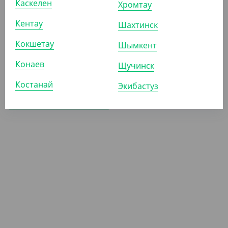
Каскелен
Хромтау
Кентау
Шахтинск
1 135
₸
(22.70
₸
/ШТ)
Кокшетау
Шымкент
Креманка для мороженого,
Конаев
в полоску, 250 мл
Щучинск
Костанай
Экибастуз
СООБЩИТЬ О
ПОСТУПЛЕНИИ