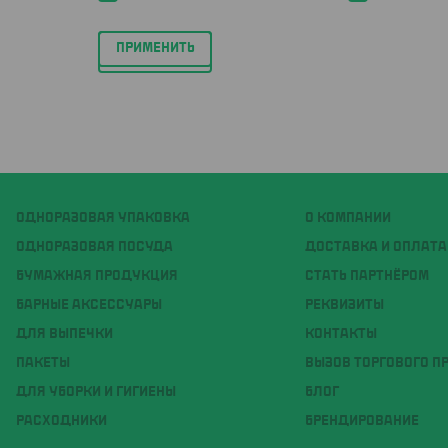
ПРИМЕНИТЬ
ОДНОРАЗОВАЯ УПАКОВКА
О КОМПАНИИ
ОДНОРАЗОВАЯ ПОСУДА
ДОСТАВКА И ОПЛАТА
БУМАЖНАЯ ПРОДУКЦИЯ
СТАТЬ ПАРТНЁРОМ
БАРНЫЕ АКСЕССУАРЫ
РЕКВИЗИТЫ
ДЛЯ ВЫПЕЧКИ
КОНТАКТЫ
ПАКЕТЫ
ВЫЗОВ ТОРГОВОГО П
ДЛЯ УБОРКИ И ГИГИЕНЫ
БЛОГ
РАСХОДНИКИ
БРЕНДИРОВАНИЕ