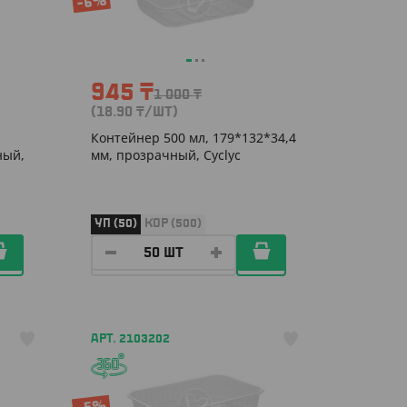
-6%
945
₸
1 000
₸
(18.90
₸
/ШТ)
Контейнер 500 мл, 179*132*34,4
ный,
мм, прозрачный, Cyclyc
УП (50)
КОР (500)
АРТ. 2103202