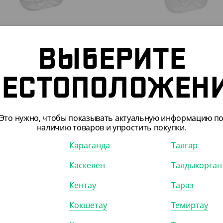
565
₸
3 348
₸
ВЫБЕРИТЕ
.50
₸
/ШТ)
(37.20
₸
/ШТ)
ейнер СпК-1409, 250 мл,
Контейнер СпК-1409, 375 м
ЕСТОПОЛОЖЕН
зрачный, СтиролПласт
прозрачный, СтиролПласт
90)
КОР (900)
УП (90)
КОР (900)
Это нужно, чтобы показывать актуальную информацию п
наличию товаров и упростить покупки.
Караганда
Талгар
Каскелен
Талдыкорган
 21066
АРТ. 210301
Кентау
Тараз
Кокшетау
Темиртау
-6%