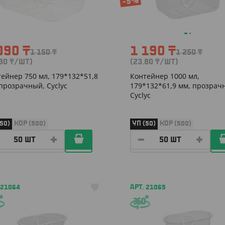
-5%
090
₸
1 190
₸
1 150
₸
1 250
₸
.80
₸
/ШТ)
(23.80
₸
/ШТ)
ейнер 750 мл, 179*132*51,8
Контейнер 1000 мл,
прозрачный, Cyclyc
179*132*61,9 мм, прозрач
Cyclyc
50)
КОР (500)
УП (50)
КОР (500)
 21064
АРТ. 21065