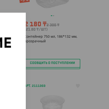
-5%
2 180
₸
2 300
₸
(21.80
₸
/ШТ)
л,
Контейнер 750 мл, 186*132 мм,
ИЕ
прозрачный
о
СООБЩИТЬ О ПОСТУПЛЕНИИ
АРТ. 2111303