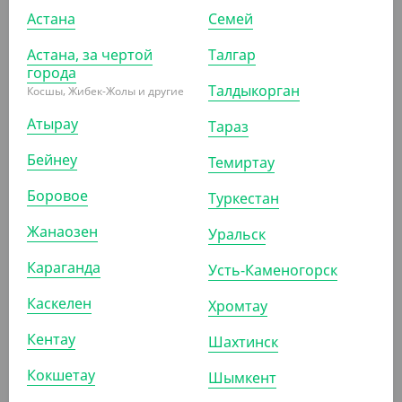
Астана
Семей
2 091.60
₸
Астана, за чертой
Талгар
(2 091.60
₸
/ШТ)
города
Талдыкорган
Швабра для мытья полов "Чистые руки", с насадкой
Косшы, Жибек-Жолы и другие
12*46 см
Атырау
Тараз
ШТ
КОР (30)
Бейнеу
Темиртау
Боровое
Туркестан
АРТ. 71100
Жанаозен
Уральск
Караганда
Усть-Каменогорск
Каскелен
Хромтау
Кентау
Шахтинск
4 767
₸
Кокшетау
Шымкент
(4 767
₸
/ШТ)