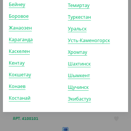
Бейнеу
Темиртау
ПОХОЖИЕ ТОВАРЫ
Боровое
Туркестан
АРТ. 8110501
Жанаозен
Уральск
Караганда
Усть-Каменогорск
Каскелен
Хромтау
Кентау
Шахтинск
1 344
₸
Кокшетау
(1 344
₸
/ШТ)
Шымкент
Крем для рук "Autograph", 500 мл, Royal Spring
Конаев
Щучинск
ШТ
КОР (24)
Костанай
Экибастуз
АРТ. 4100101