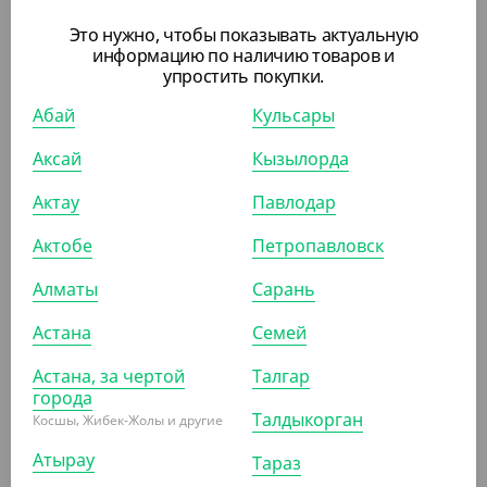
ШТ
КОР (2)
Это нужно, чтобы показывать актуальную
информацию по наличию товаров и
упростить покупки.
Абай
Кульсары
АРТ. 81100
Аксай
Кызылорда
Актау
Павлодар
Актобе
Петропавловск
Алматы
Сарань
3 024
₸
(3 024
₸
/ШТ)
Астана
Семей
Держатель для мыла "Autograph" двойной
Астана, за чертой
Талгар
ШТ
КОР (50)
города
Талдыкорган
Косшы, Жибек-Жолы и другие
Атырау
Тараз