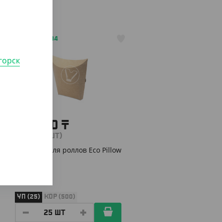
АРТ. 3303904
горск
977.50
₸
(39.10
₸
/ШТ)
Упаковка для роллов Eco Pillow
XL
УП (25)
КОР (500)