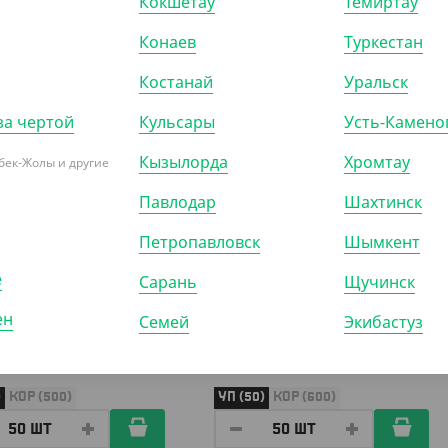
Кокшетау
Темиртау
Конаев
Туркестан
Костанай
Уральск
301404
АРТ. 3303903
за чертой
Кульсары
Усть-Камено
Кызылорда
Хромтау
бек-Жолы и другие
Павлодар
Шахтинск
Петропавловск
Шымкент
25
₸
1 840
₸
₸
/ШТ)
(36.80
₸
/ШТ)
е
Сарань
Щучинск
ка под сендвичи
Упаковка для ролла и шаурмы
ен
Семей
Экибастуз
ch 70, 130*130*70 мм,
EcoPillow, 200*70*55 мм, DoECO
 треугольная, DoECO
)
КОР (500)
УП (50)
КОР (600)