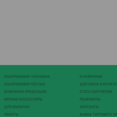
ОДНОРАЗОВАЯ УПАКОВКА
О КОМПАНИИ
ОДНОРАЗОВАЯ ПОСУДА
ДОСТАВКА И ОПЛАТА
БУМАЖНАЯ ПРОДУКЦИЯ
СТАТЬ ПАРТНЁРОМ
БАРНЫЕ АКСЕССУАРЫ
РЕКВИЗИТЫ
ДЛЯ ВЫПЕЧКИ
КОНТАКТЫ
ПАКЕТЫ
ВЫЗОВ ТОРГОВОГО П