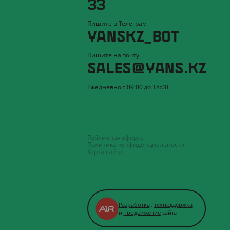
33
Пишите в Телеграм
YANSKZ_BOT
Пишите на почту
SALES@YANS.KZ
Ежедневно с 09:00 до 18:00
Публичная оферта
Политика конфиденциальности
Карта сайта
Разработка
,
техподдержка
и
продвижение
сайта