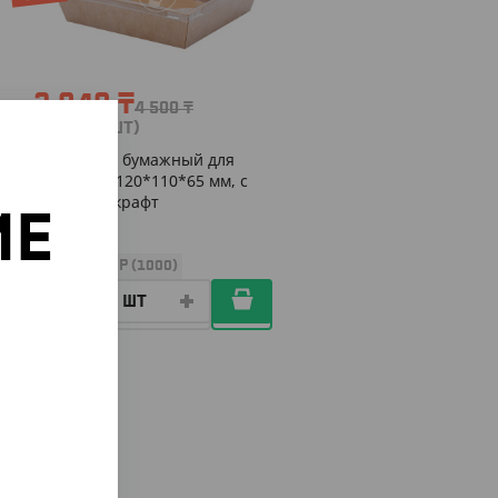
3 940
₸
4 500
₸
(78.80
₸
/ШТ)
Контейнер бумажный для
сендвича, 120*110*65 мм, с
крышкой, крафт
ИЕ
УП (50)
КОР (1000)
о