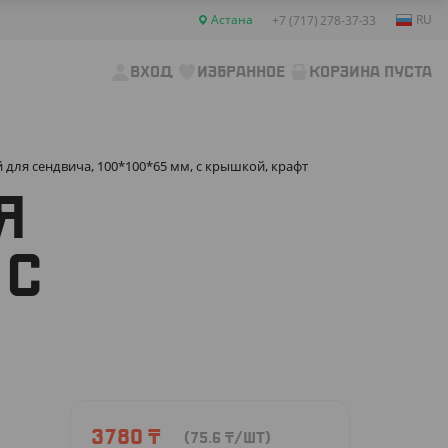
Астана
RU
+7 (717) 278-37-33
ВХОД
ИЗБРАННОЕ
КОРЗИНА ПУСТА
для сендвича, 100*100*65 мм, с крышкой, крафт
Я
 С
3780
₸
(75.6
₸
/ШТ)