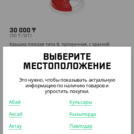
30 000
₸
(50
₸
/ШТ)
Крышка плоская типа B, прозрачная, с красной
заглушкой, d 90 мм
ВЫБЕРИТЕ
КОР (600)
МЕСТОПОЛОЖЕНИЕ
Это нужно, чтобы показывать актуальную
информацию по наличию товаров и
упростить покупки.
ПОХОЖИЕ ТОВАРЫ
Абай
Кульсары
АРТ. 25038
Аксай
Кызылорда
Актау
Павлодар