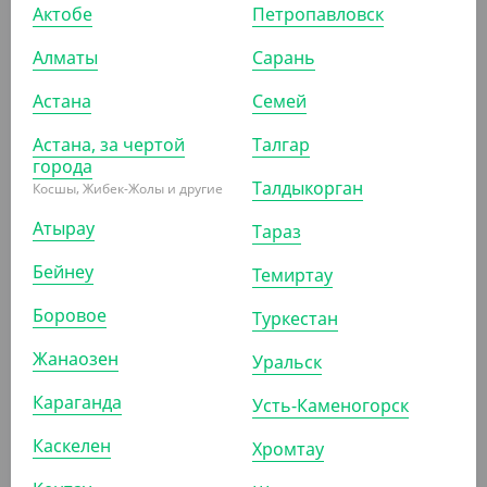
Актобе
Петропавловск
Алматы
Сарань
16 963.20
₸
Астана
Семей
(37.20
₸
/ШТ)
Астана, за чертой
Талгар
Контейнер под запайку с делением 50/50, черный,
города
187*137*37 мм, 600 мл
Талдыкорган
Косшы, Жибек-Жолы и другие
КОР (456)
Атырау
Тараз
Бейнеу
Темиртау
АРТ. 2503206
Боровое
Туркестан
Жанаозен
Уральск
Караганда
Усть-Каменогорск
Каскелен
Хромтау
3 224
₸