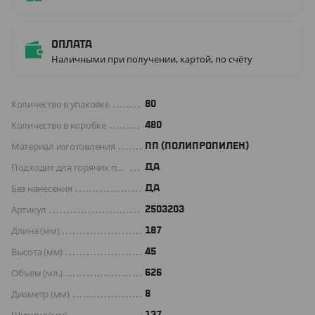
Оплата
Наличными при получении, картой, по счёту
Количество в упаковке
80
Количество в коробке
480
Материал изготовления
ПП (ПОЛИПРОПИЛЕН)
Подходит для горячих продуктов
ДА
Без нанесения
ДА
Артикул
2503203
Длина (мм)
187
Высота (мм)
45
Объем (мл.)
626
Диаметр (мм)
8
137